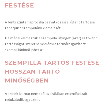
FESTÉSE
A fenti szintén aprócska beavatkozással újfent tartóssá
tehetjük a szempillánk kiemelését.
Ha már alkalmaztuk a szempilla liftinget (akár) és további
tartósságot szeretnénk elérni a formára igazított
szempillánknál jöhet a:
SZEMPILLA TARTÓS FESTÉSE
HOSSZAN TARTÓ
MINŐSÉGBEN
A színek itt már nem széles skálában értendőek sőt
redukálódik egy színre.