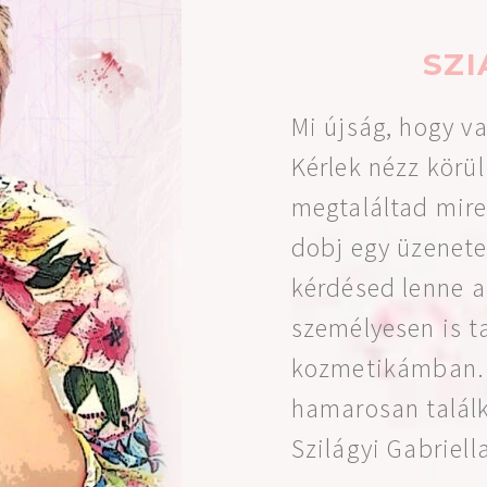
SZI
Mi újság, hogy 
Kérlek nézz körül
megtaláltad mire
dobj egy üzenete
kérdésed len
ne a
személyesen is t
kozmetikámban
hamarosan talál
Szilágyi Gabriel