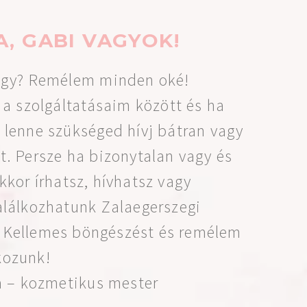
A, GABI VAGYOK!
vagy? Remélem minden oké!
 a szolgáltatásaim között és ha
 lenne szükséged hívj bátran vagy
t. Persze ha bizonytalan vagy és
kkor írhatsz, hívhatsz vagy
alálkozhatunk Zalaegerszegi
. Kellemes böngészést és remélem
kozunk!
la – kozmetikus mester