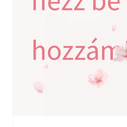
nézz be
hozzám