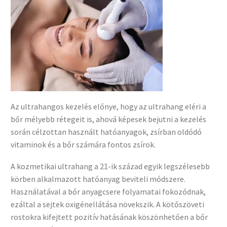
Az ultrahangos kezelés előnye, hogy az ultrahang eléri a
bőr mélyebb rétegeit is, ahová képesek bejutni a kezelés
során célzottan használt hatóanyagok, zsírban oldódó
vitaminok és a bőr számára fontos zsírok.
A kozmetikai ultrahang a 21-ik század egyik legszélesebb
körben alkalmazott hatóanyag beviteli módszere.
Használatával a bőr anyagcsere folyamatai fokozódnak,
ezáltal a sejtek oxigénellátása növekszik. A kötőszöveti
rostokra kifejtett pozitív hatásának köszönhetően a bőr