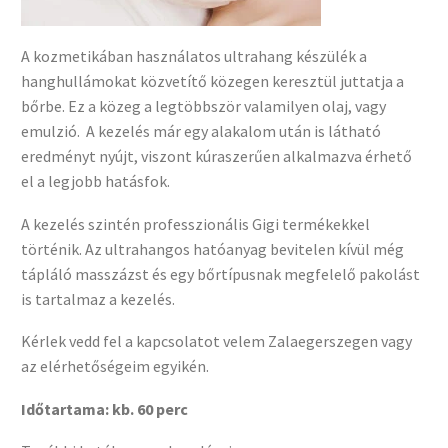
A kozmetikában használatos ultrahang készülék a
hanghullámokat közvetítő közegen keresztül juttatja a
bőrbe. Ez a közeg a legtöbbször valamilyen olaj, vagy
emulzió.
A kezelés már egy alakalom után is látható
eredményt nyújt, viszont kúraszerűen alkalmazva érhető
el a legjobb hatásfok.
A kezelés szintén professzionális Gigi termékekkel
történik. Az ultrahangos hatóanyag bevitelen kívül még
tápláló masszázst és egy bőrtípusnak megfelelő pakolást
is tartalmaz a kezelés.
Kérlek vedd fel a kapcsolatot velem Zalaegerszegen vagy
az elérhetőségeim egyikén.
Időtartama: kb. 60 perc